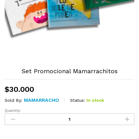
Set Promocional Mamarrachitos
$
30.000
MAMARRACHO
Status:
In stock
Sold By:
Quantity:
Set
Promocional
Mamarrachitos
quantity