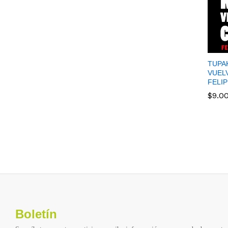
TUPAK
VUEL
FELI
$
9.0
$
9.0
Boletín