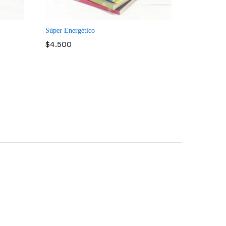
mpare
Compare
Súper Energético
$
4.500
$
4.500