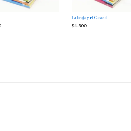
Compare
Co
La bruja y el Caracol
0
$
4.500
0
$
4.500