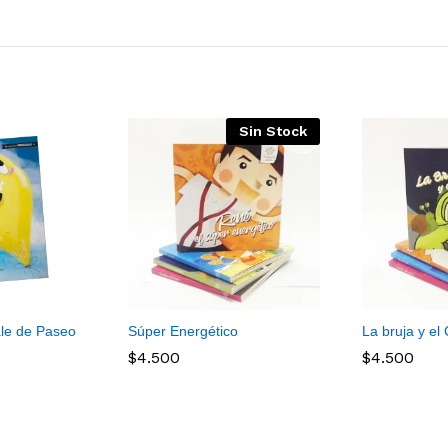
Sin Stock
ale de Paseo
Súper Energético
La bruja y el
$
4.500
$
4.500
$
4.500
$
4.500