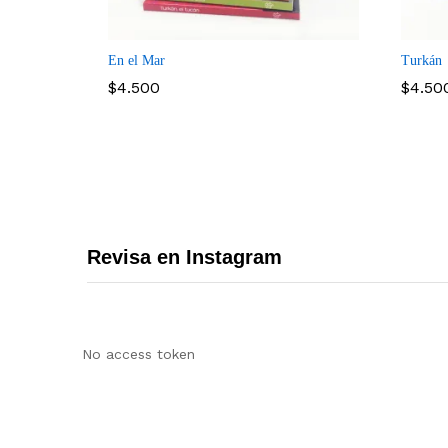
Compare
En el Mar
Turkán
$
4.500
$
4.50
$
4.500
$
4.50
Revisa en Instagram
No access token