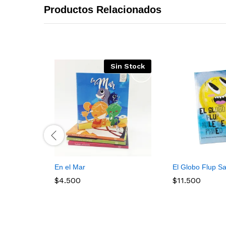
Productos Relacionados
Sin Stock
En el Mar
El Globo Flup S
$
4.500
$
11.500
$
4.500
$
11.500