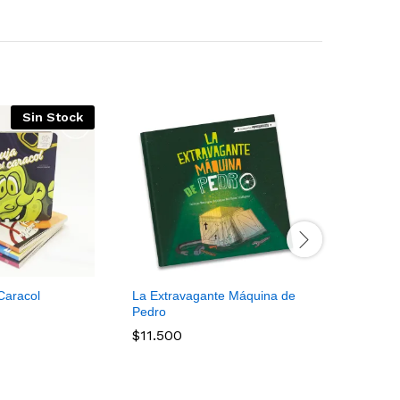
Sin Stock
 Caracol
La Extravagante Máquina de
Camilo y e
Pedro
$
11.500
$
11.500
$
11.500
$
11.500