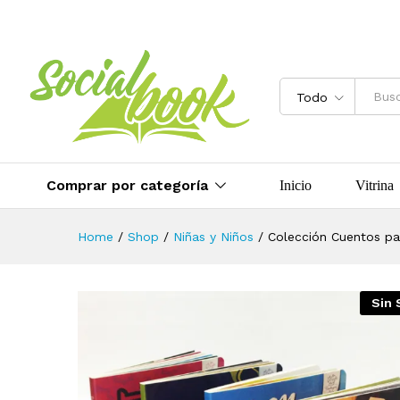
Colección Cuentos para Bailar!
Descripción
Más Productos
Todo
Comprar por categoría
Inicio
Vitrina
Home
/
Shop
/
Niñas y Niños
/
Colección Cuentos par
Sin 