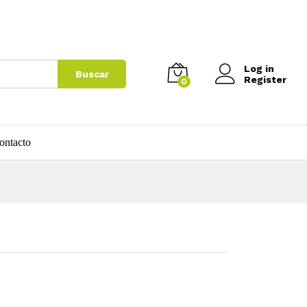
$
18.000
Log in
Buscar
Register
0
ontacto