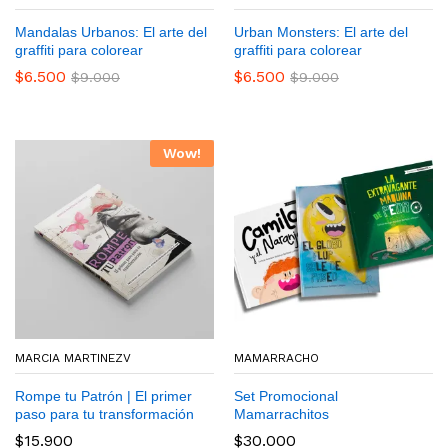
MAMARRACHO
NOPATRIA
BT STUDIO
MAMARRACHO
BT STUDIO
Mandalas Urbanos: El arte del
Urban Monsters: El arte del
Set Promocional
TUPAK KATARI VIVE Y
Mandalas Urbanos: El arte del
El Globo Flup Sale de Paseo
Urban Monsters: El arte del
graffiti para colorear
graffiti para colorear
Mamarrachitos
VUELVE CARAJO – FELIPE
graffiti para colorear
graffiti para colorear
$
11.500
$
6.500
$
6.500
$
9.000
$
9.000
QUISPE HUANCA
$
$
30.000
6.500
$
6.500
$
9.000
$
9.000
$
9.000
Wow!
Wow!
MARCIA MARTINEZV
MAMARRACHO
MAMARRACHO
MARCIA MARTINEZV
MAMARRACHO
MAMARRACHO
Rompe tu Patrón | El primer
Set Promocional
La Extravagante Máquina de
Rompe tu Patrón | El primer
Camilo y el Naranja
Set Promocional
paso para tu transformación
Mamarrachitos
Pedro
paso para tu transformación
Mamarrachitos
$
11.500
$
15.900
$
30.000