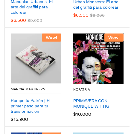
Mandalas Urbanos: El
Urban Monsters: El arte
arte del graffiti para
del graffiti para colorear
colorear
$
6.500
$
9.000
$
6.500
$
9.000
Wow!
Wow!
MARCIA MARTINEZV
NOPATRIA
Rompe tu Patrón | El
PRIMAVERA CON
primer paso para tu
MONIQUE WITTIG
transformación
$
10.000
$
15.900