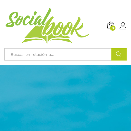
0
Buscar
NO TE PIERDAS !
No dejes de leer
no te pierdas esa oport