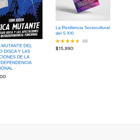
La Resiliencia Sociocultural
del S XXI
05
A MUTANTE DEL
$
15.990
Valorado
 DISCA Y LAS
$
15.990
en
CIONES DE LA
4.60
RDEPENDENCIA
de 5
IONAL
000
000