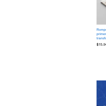
Rompe 
primer
trans
$
15.
$
15.