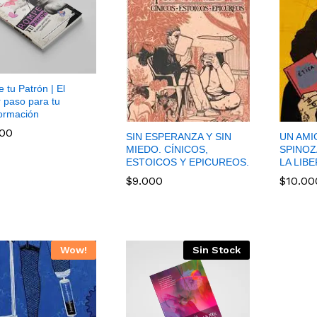
tu Patrón | El
 paso para tu
formación
900
SIN ESPERANZA Y SIN
UN AMI
MIEDO. CÍNICOS,
SPINOZ
900
ESTOICOS Y EPICUREOS.
LA LIB
$
9.000
$
10.00
$
9.000
$
10.00
Wow!
Sin Stock