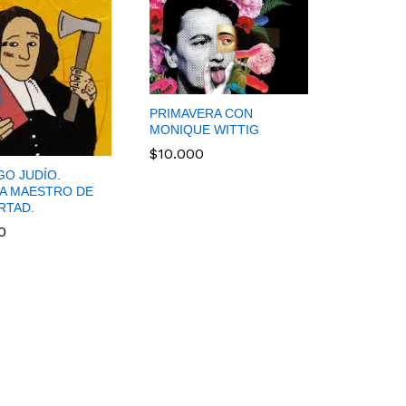
PRIMAVERA CON
MONIQUE WITTIG
$
10.000
GO JUDÍO.
$
10.000
A MAESTRO DE
ERTAD.
0
0