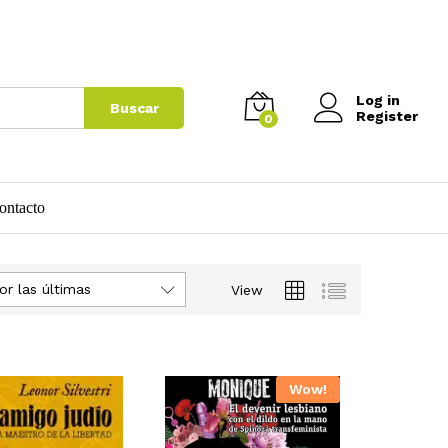
Log in
Buscar
Register
0
ontacto
or las últimas
View
Wow!