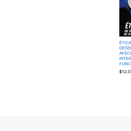
ÉTIC
DESEO
AFEC
INTE
FUNC
$
12.
$
12.