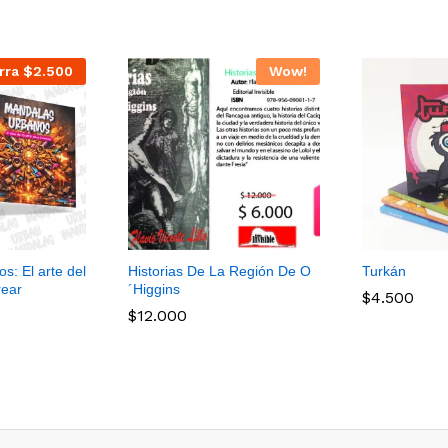
rra
$
2.500
Wow!
: El arte del
Historias De La Región De O
Turkán
rear
´Higgins
$
4.500
$
12.000
$
4.500
$
12.000