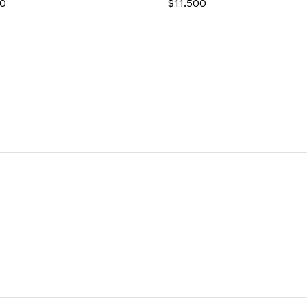
00
$
11.500
00
$
11.500