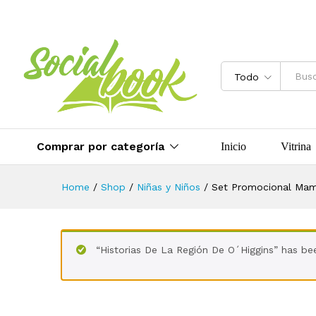
Set Promocional Mamarrachitos
Valoraciones (0)
Más Productos
Todo
Comprar por categoría
Inicio
Vitrina
Home
/
Shop
/
Niñas y Niños
/
Set Promocional Mam
“Historias De La Región De O´Higgins” has be