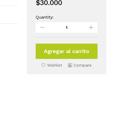
$
30.000
Quantity:
Set
Promocional
Mamarrachitos
quantity
Agregar al carrito
Wishlist
Compare