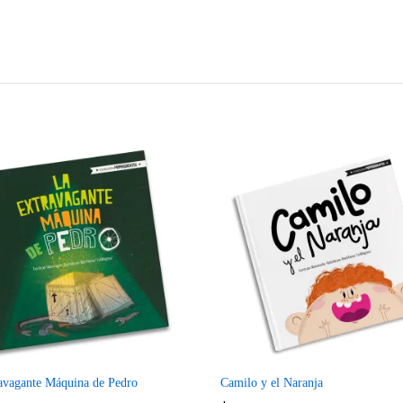
Compare
Co
avagante Máquina de Pedro
Camilo y el Naranja