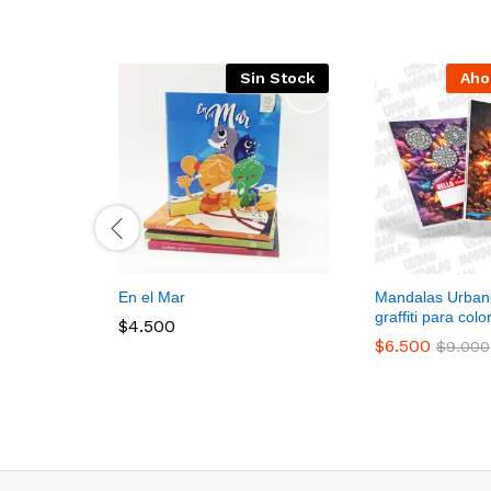
Sin Stock
Aho
En el Mar
Mandalas Urbanos
graffiti para colo
$
4.500
$
6.500
$
9.000
$
4.500
$
6.500
$
9.000