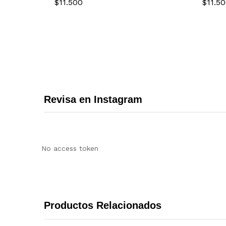
$
11.500
$
11.5
$
11.500
$
11.5
Revisa en Instagram
No access token
Productos Relacionados