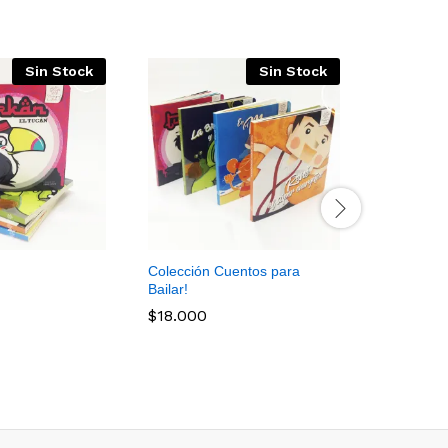
Sin Stock
Sin Stock
Colección Cuentos para
La bruja y
Bailar!
$
4.500
$
18.000
$
4.500
$
18.000