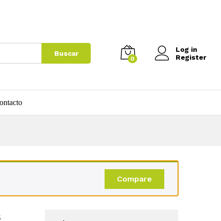
$
30.000
Agregar al carrito
Log in
Buscar
Register
0
ontacto
Compare
s