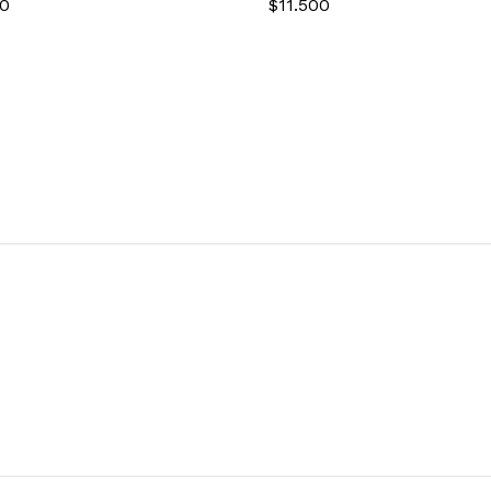
00
$
11.500
00
$
11.500