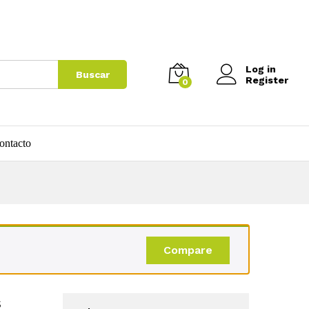
$
30.000
Agregar al carrito
Log in
Buscar
Register
0
ontacto
Compare
s