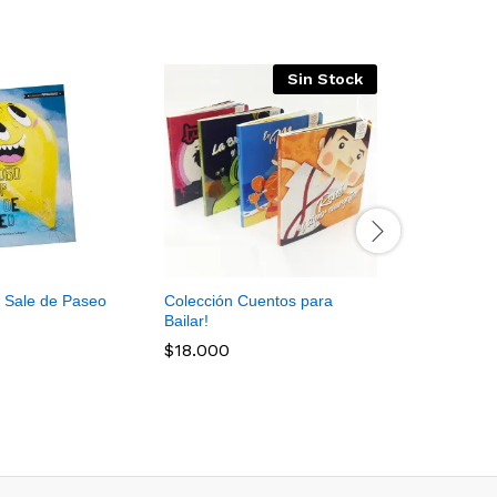
Sin Stock
p Sale de Paseo
Colección Cuentos para
Urban Mons
Bailar!
graffiti pa
$
18.000
$
6.500
$
$
18.000
$
6.500
$