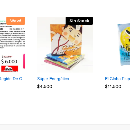
Wow!
Sin Stock
 Región De O
Súper Energético
El Globo Flu
$
4.500
$
11.500
$
4.500
$
11.500