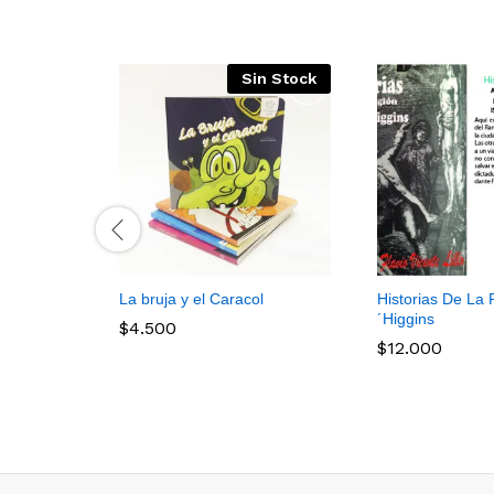
Sin Stock
La bruja y el Caracol
Historias De La
´Higgins
$
4.500
$
12.000
$
4.500
$
12.000