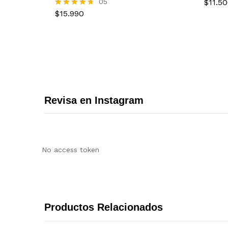
05
$
11.5
$
15.990
Valorado
$
15.990
$
11.5
en
4.60
de 5
Revisa en Instagram
No access token
Productos Relacionados