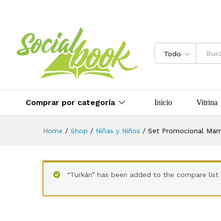
Set Promocional Mamarrachitos
Valoraciones (0)
Más Productos
Todo
Comprar por categoría
Inicio
Vitrina
Home
/
Shop
/
Niñas y Niños
/
Set Promocional Mam
“Turkán” has been added to the compare list