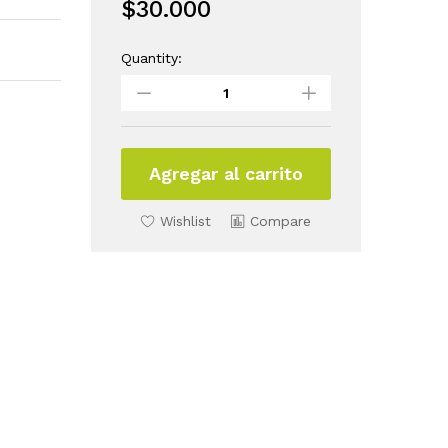
$
30.000
Quantity:
Set
Promocional
Mamarrachitos
quantity
Agregar al carrito
Wishlist
Compare