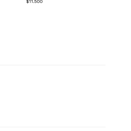
$
11.500
$
11.500