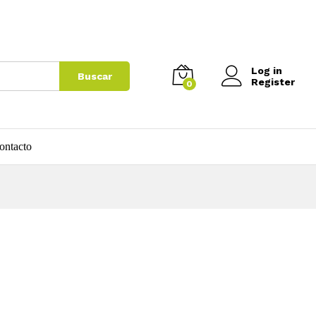
Log in
Buscar
Register
0
ontacto